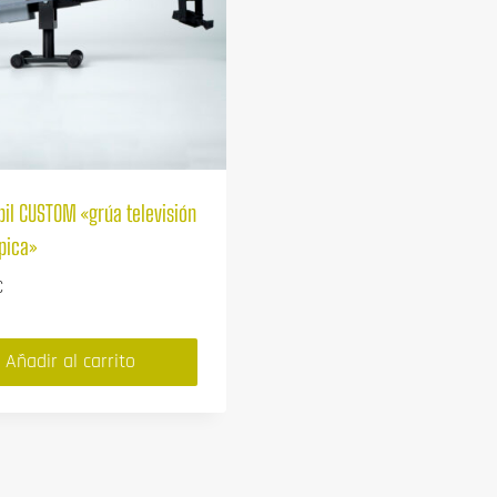
il CUSTOM «grúa televisión
pica»
€
Añadir al carrito