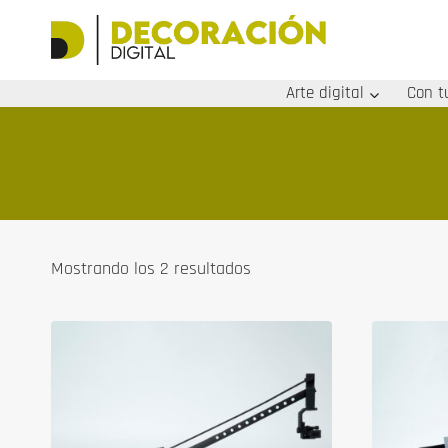
Saltar
al
contenido
Arte digital
Con t
Ordenado
Mostrando los 2 resultados
por
los
últimos