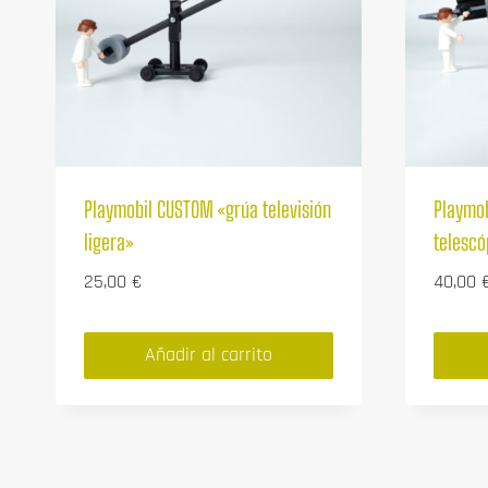
Playmobil CUSTOM «grúa televisión
Playmob
ligera»
telescó
25,00
€
40,00
Añadir al carrito