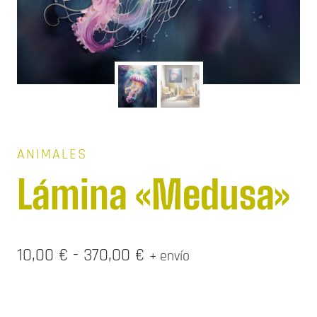
ANIMALES
Lámina «Medusa»
Rango
10,00
€
-
370,00
€
+ envío
de
precios: