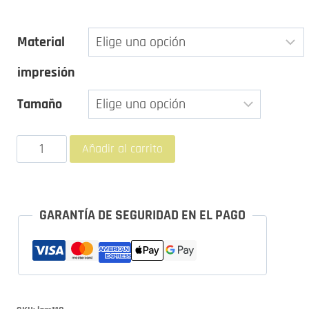
desde
Material
10,00 €
impresión
hasta
370,00 €
Tamaño
Lámina
Añadir al carrito
"Medusa"
cantidad
GARANTÍA DE SEGURIDAD EN EL PAGO