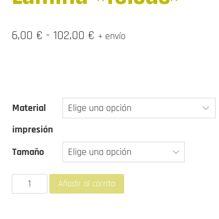
Rango
6,00
€
-
102,00
€
+ envío
de
precios:
desde
Material
6,00 €
impresión
hasta
102,00 €
Tamaño
Lámina
Añadir al carrito
"Toledo"
cantidad