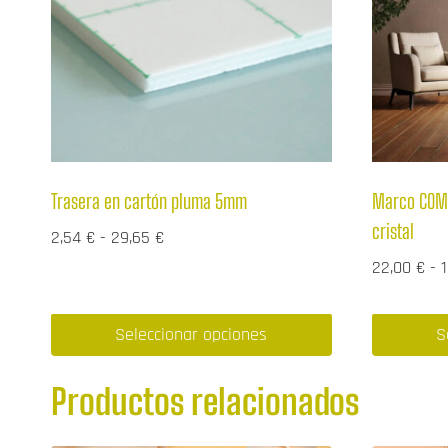
Trasera en cartón pluma 5mm
Marco COM
cristal
Rango
2,54
€
-
29,65
€
de
22,00
€
-
precios:
desde
Seleccionar opciones
S
2,54 €
Este
Este
hasta
Productos relacionados
producto
producto
29,65 €
tiene
tiene