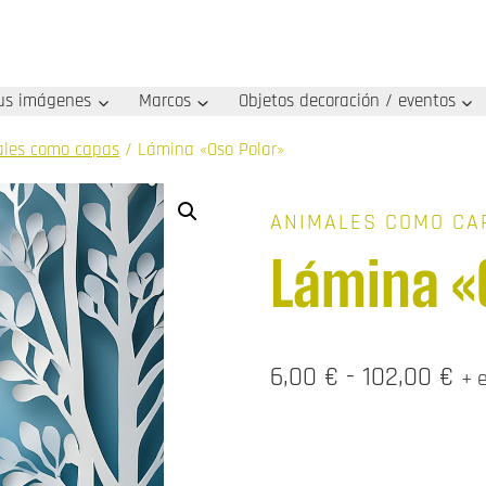
us imágenes
Marcos
Objetos decoración / eventos
les como capas
/
Lámina «Oso Polar»
ANIMALES COMO CA
Lámina «
Ra
6,00
€
-
102,00
€
+ 
de
pre