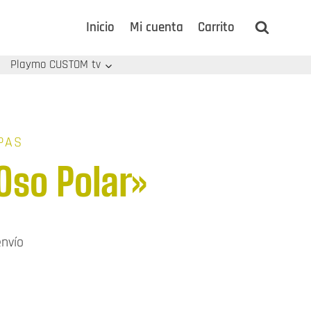
Inicio
Mi cuenta
Carrito
Playmo CUSTOM tv
PAS
Oso Polar»
ngo
envío
cios: