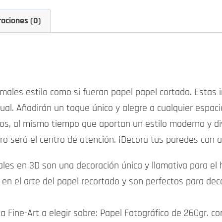
raciones (0)
imales estilo como si fueran papel papel cortado. Estas 
gual. Añadirán un toque único y alegre a cualquier espac
ños, al mismo tiempo que aportan un estilo moderno y di
ro será el centro de atención. ¡Decora tus paredes con ar
les en 3D son una decoración única y llamativa para el h
s en el arte del papel recortado y son perfectos para de
ca Fine-Art a elegir sobre: Papel Fotográfico de 260gr.