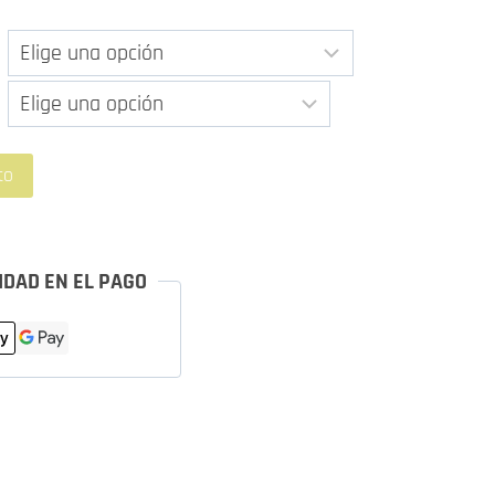
sde
00 €
sta
2,00 €
to
IDAD EN EL PAGO