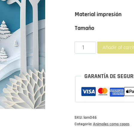
de
Material impresión
6,
Tamaño
ha
10
Lámina
Añadir al carri
"Oso
Polar"
cantidad
GARANTÍA DE SEGUR
SKU:
lam046
Categoría:
Animales como capas