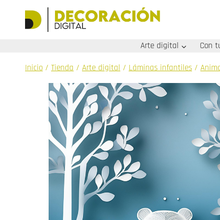
Saltar
al
contenido
Arte digital
Con t
Inicio
/
Tienda
/
Arte digital
/
Láminas infantiles
/
Anima