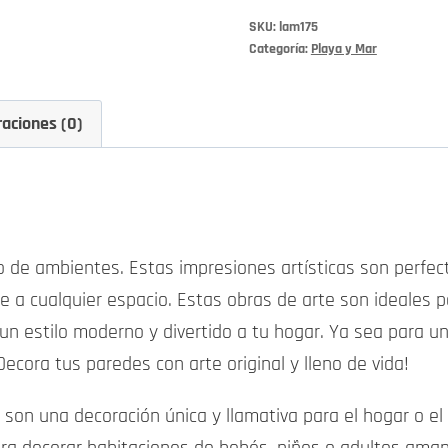
4”
SKU:
lam175
cantidad
Categoría:
Playa y Mar
raciones (0)
o de ambientes. Estas impresiones artísticas son perfec
re a cualquier espacio. Estas obras de arte son ideales p
 estilo moderno y divertido a tu hogar. Ya sea para una 
Decora tus paredes con arte original y lleno de vida!
s son una decoración única y llamativa para el hogar o el 