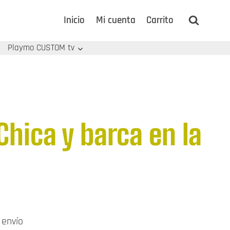
Inicio
Mi cuenta
Carrito
Playmo CUSTOM tv
hica y barca en la
ango
 envío