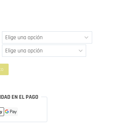
e
ecios:
esde
0,00 €
asta
70,00 €
to
IDAD EN EL PAGO