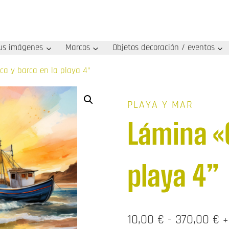
us imágenes
Marcos
Objetos decoración / eventos
ca y barca en la playa 4”
PLAYA Y MAR
Lámina «C
playa 4”
R
10,00
€
-
370,00
€
+