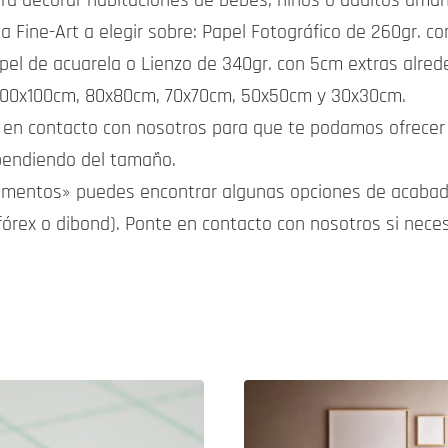
ara decorar habitaciones de bebés, niños o adultos aman
ca Fine-Art a elegir sobre: Papel Fotográfico de 260gr.
pel de acuarela o Lienzo de 340gr. con 5cm extras alred
 100x100cm, 80x80cm, 70x70cm, 50x50cm y 30x30cm.
 en contacto con nosotros para que te podamos ofrecer 
ependiendo del tamaño.
lementos» puedes encontrar algunas opciones de acabad
fórex o dibond). Ponte en contacto con nosotros si nece