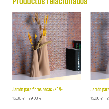
Productos relacionados
Jarrón para flores secas «KON»
Jarrón para
Rango
15,00
€
-
29,00
€
15,00
€
-
2
de