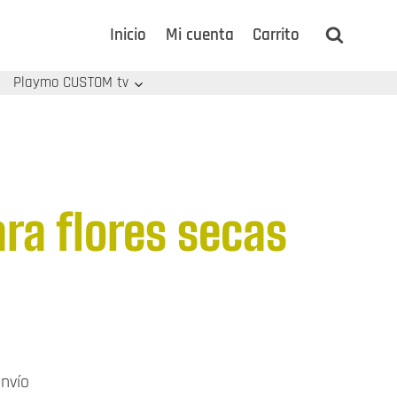
Inicio
Mi cuenta
Carrito
Playmo CUSTOM tv
ra flores secas
ngo
envío