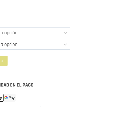
cios:
sde
00 €
sta
00 €
to
IDAD EN EL PAGO