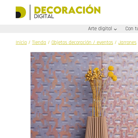
Saltar
al
contenido
Arte digital
Con t
Inicio
/
Tienda
/
Objetos decoración / eventos
/
Jarrones