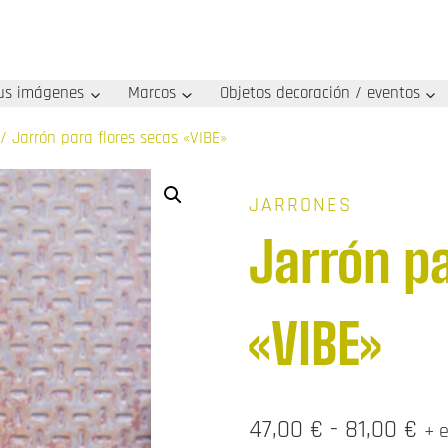
us imágenes
Marcos
Objetos decoración / eventos
/
Jarrón para flores secas «VIBE»
JARRONES
Jarrón pa
«VIBE»
Ra
47,00
€
-
81,00
€
+ 