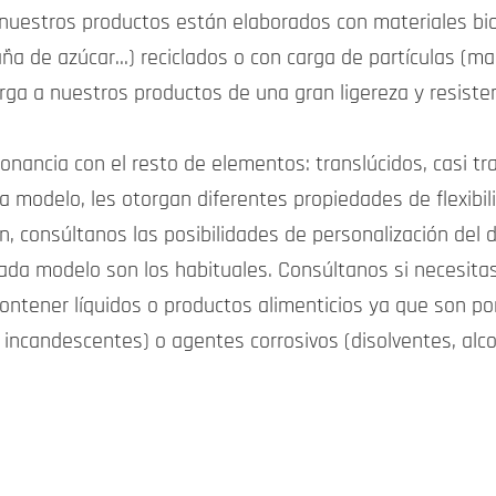
uestros productos están elaborados con materiales bio
ña de azúcar…) reciclados o con carga de partículas (ma
ga a nuestros productos de una gran ligereza y resiste
ancia con el resto de elementos: translúcidos, casi tran
 modelo, les otorgan diferentes propiedades de flexibili
 consúltanos las posibilidades de personalización del d
da modelo son los habituales. Consúltanos si necesitas
ntener líquidos o productos alimenticios ya que son p
 incandescentes) o agentes corrosivos (disolventes, al