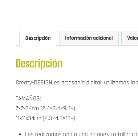
Descripción
Información adicional
Valo
Descripción
Creaty-DESIGN es artesanía digital: utilizamos la
TAMAÑOS:
7x7x24cm (2.4×2.4×9.4»)
11x11x34cm (4.3×4.3×13»)
Los realizamos uno a uno en nuestro taller con