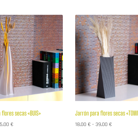
 flores secas «BUIS»
Jarrón para flores secas «TOWE
Rango
Rango
5,00
€
18,00
€
-
39,00
€
de
de