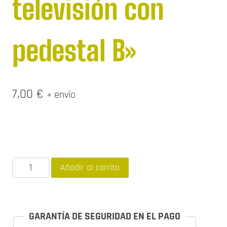
televisión con
pedestal B»
7,00
€
+ envío
Playmobil
Añadir al carrito
CUSTOM
"cámara
televisión
GARANTÍA DE SEGURIDAD EN EL PAGO