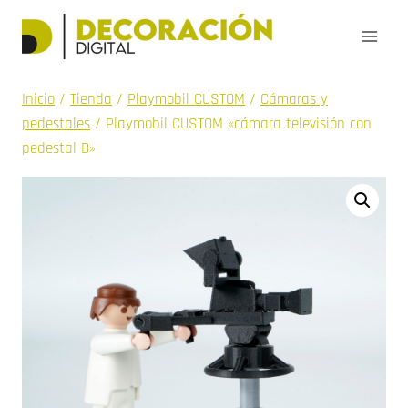
Saltar
al
contenido
Inicio
/
Tienda
/
Playmobil CUSTOM
/
Cámaras y
pedestales
/
Playmobil CUSTOM «cámara televisión con
pedestal B»